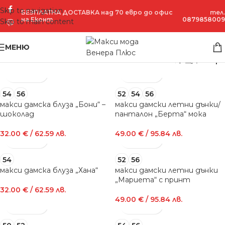
Skip to navigation
БЕЗПЛАТНА ДОСТАВКА над 70 евро до офис
тел.
на Еконт
0879858009
Skip to main content
МЕНЮ
Филтри
54
56
52
54
56
макси дамска блуза „Бони“ –
макси дамски летни дънки/
шоколад
панталон „Берта“ мока
32.00
€
/ 62.59 лв.
49.00
€
/ 95.84 лв.
54
52
56
макси дамска блуза „Хана“
макси дамски летни дънки
„Мариета“ с принт
32.00
€
/ 62.59 лв.
49.00
€
/ 95.84 лв.