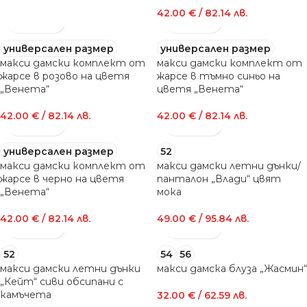
42.00
€
/ 82.14 лв.
универсален размер
универсален размер
макси дамски комплект от
макси дамски комплект от
жарсе в розово на цветя
жарсе в тъмно синьо на
„Венета“
цветя „Венета“
42.00
€
/ 82.14 лв.
42.00
€
/ 82.14 лв.
универсален размер
52
макси дамски комплект от
макси дамски летни дънки/
жарсе в черно на цветя
панталон „Влади“ цвят
„Венета“
мока
42.00
€
/ 82.14 лв.
49.00
€
/ 95.84 лв.
52
54
56
макси дамски летни дънки
макси дамска блуза „Жасмин“
„Кейт“ сиви обсипани с
камъчета
32.00
€
/ 62.59 лв.