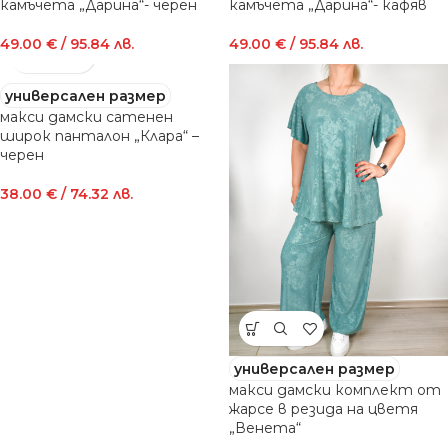
камъчета „Дарина“- черен
камъчета „Дарина“- кафяв
49.00
€
/ 95.84 лв.
49.00
€
/ 95.84 лв.
универсален размер
макси дамски сатенен
широк панталон „Клара“ –
черен
38.00
€
/ 74.32 лв.
универсален размер
макси дамски комплект от
жарсе в резида на цветя
„Венета“