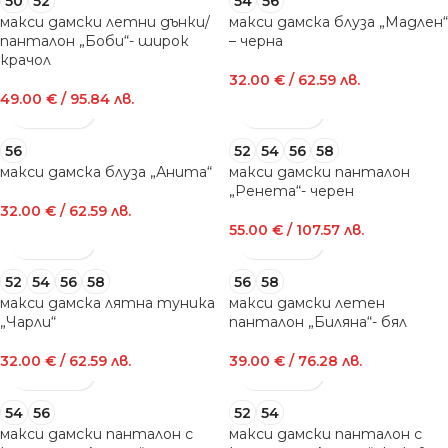
50
52
54
56
макси дамски летни дънки/
макси дамска блуза „Мадлен“
панталон „Боби“- широк
– черна
крачол
32.00
€
/ 62.59 лв.
49.00
€
/ 95.84 лв.
56
52
54
56
58
макси дамска блуза „Анита“
макси дамски панталон
„Ренета“- черен
32.00
€
/ 62.59 лв.
55.00
€
/ 107.57 лв.
52
54
56
58
56
58
макси дамска лятна туника
макси дамски летен
„Чарли“
панталон „Биляна“- бял
32.00
€
/ 62.59 лв.
39.00
€
/ 76.28 лв.
54
56
52
54
макси дамски панталон с
макси дамски панталон с